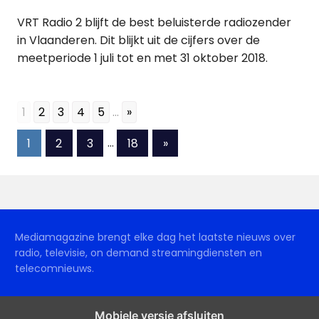
VRT Radio 2 blijft de best beluisterde radiozender
in Vlaanderen. Dit blijkt uit de cijfers over de
meetperiode 1 juli tot en met 31 oktober 2018.
1
2
3
4
5
...
»
Berichten
Volgende
1
2
3
…
18
»
berichten
paginering
Mediamagazine brengt elke dag het laatste nieuws over
radio, televisie, on demand streamingdiensten en
telecomnieuws.
Mobiele versie afsluiten