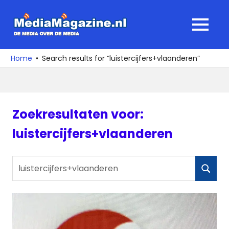
Ga
naar
MediaMagaz
MENU
de
De
inhoud
media
Home
Search results for “luistercijfers+vlaanderen”
over
de
media
Zoekresultaten voor:
luistercijfers+vlaanderen
Zoeken
ZOEKE
naar: