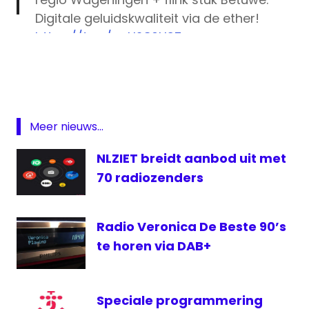
Digitale geluidskwaliteit via de ether!
https://t.co/nqH280HSZq
DAB
digitale
— SRC FM (@SRC_FM)
July 21, 2017
radio
experiment
Nijkerk
Meer nieuws...
NLPO
NLZIET breidt aanbod uit met
pilot
70 radiozenders
Radio
Rijswijk
Radio Veronica De Beste 90’s
uitzendingen
te horen via DAB+
Wageningen
Speciale programmering