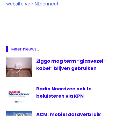
website van NLconnect
Glasvezel
KPN
NLConnect
Open
Dutch
Meer nieuws...
Fiber
Ziggo mag term “glasvezel-
kabel” blijven gebruiken
Radio Noordzee ook te
beluisteren via KPN
ACM: mobiel dataverbruik