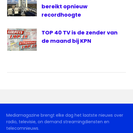
bereikt opnieuw
recordhoogte
TOP 40 TV is de zender van
de maand bij KPN
Mediamagazine brengt elke dag het laatste nieuws over
radio, televisie, on demand streamingdiensten en
telecomnieuws.