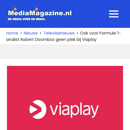
Ga
naar
MediaMagaz
MENU
de
De
inhoud
media
Home
Nieuws
Televisienieuws
Ook voor Formule 1-
over
analist Robert Doornbos geen plek bij Viaplay
de
media