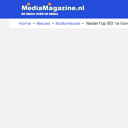
MediaMa
De
Ga
Home
Nieuws
Radionieuws
‘NederTop 150’ te hor
media
naar
over
de
de
inhoud
media