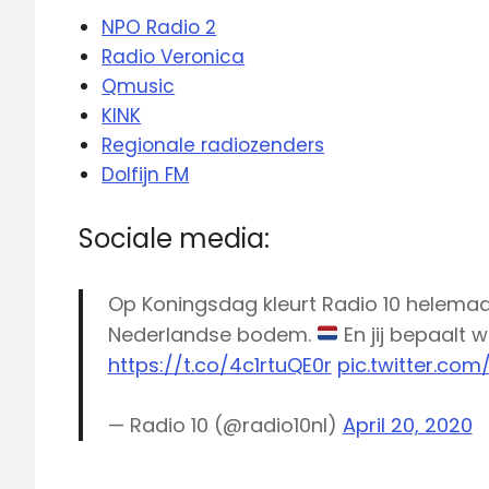
NPO Radio 2
Radio Veronica
Qmusic
KINK
Regi
onale radiozenders
Dolfijn FM
Sociale media:
Op Koningsdag kleurt Radio 10 helemaal
Nederlandse bodem.
En jij bepaalt 
https://t.co/4c1rtuQE0r
pic.twitter.co
— Radio 10 (@radio10nl)
April 20, 2020
Koningsdag