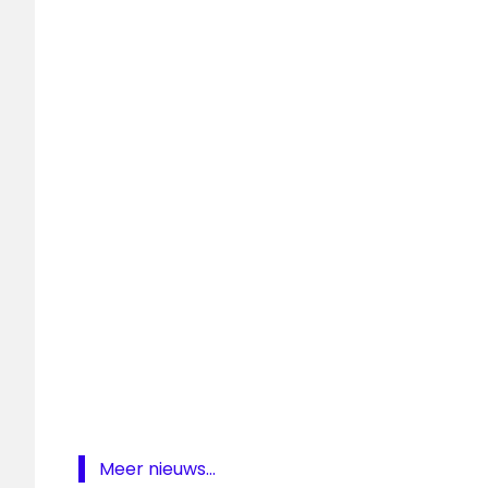
Nederpop
Radio
Radio
10
Samen
Oranje
Talpa
Meer nieuws...