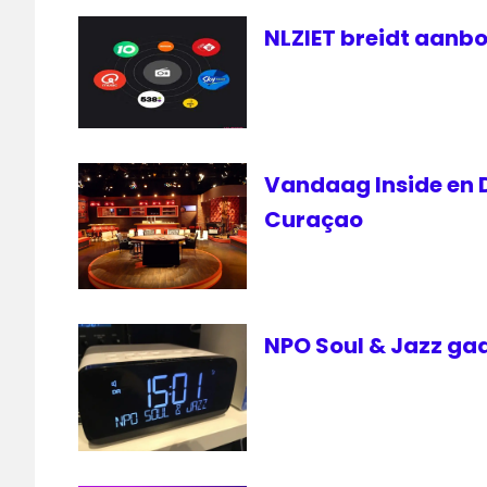
NLZIET breidt aanbo
Vandaag Inside en D
Curaçao
NPO Soul & Jazz gaa