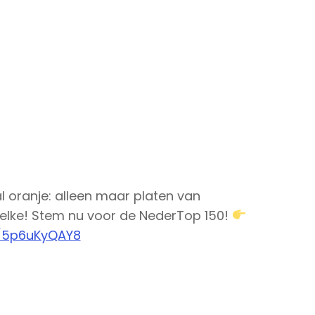
 oranje: alleen maar platen van
welke! Stem nu voor de NederTop 150!
m/5p6uKyQAY8