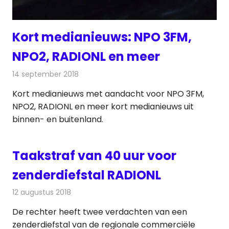
Kort medianieuws: NPO 3FM,
NPO2, RADIONL en meer
14 september 2018
Redactie
Andere media over de media
Kort medianieuws met aandacht voor NPO 3FM,
NPO2, RADIONL en meer kort medianieuws uit
binnen- en buitenland.
Taakstraf van 40 uur voor
zenderdiefstal RADIONL
12 augustus 2018
Redactie
Radionieuws
De rechter heeft twee verdachten van een
zenderdiefstal van de regionale commerciële