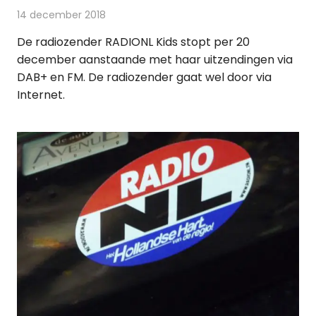
14 december 2018
Redactie
Radionieuws
De radiozender RADIONL Kids stopt per 20
december aanstaande met haar uitzendingen via
DAB+ en FM. De radiozender gaat wel door via
Internet.