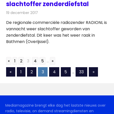
slachtoffer zenderdiefstal
19 december 2017
Redactie
Nieuws
,
Radionieuws
De regionale commerciële radiozender RADIONL is
vannacht weer slachtoffer geworden van
zenderdiefstal. Dit keer was het weer raak in
Bathmen (Overijssel).
«
1
2
3
4
5
...
»
Berichten
Vorige
Volgende
«
1
2
3
4
5
…
33
»
berichten
berichten
paginering
Mediamagazine brengt elke dag het laatste nieuws over
radio, televisie, on demand streamingdiensten en