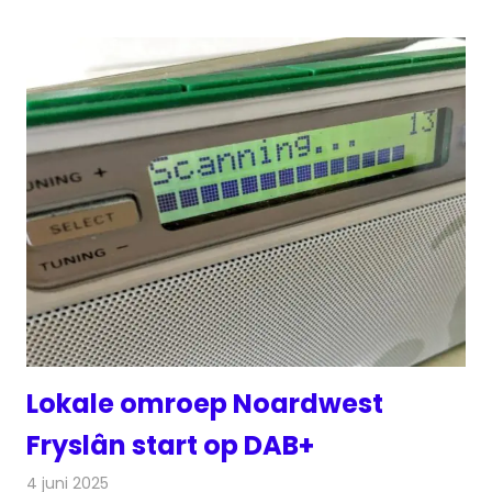
Lokale omroep Noardwest
Fryslân start op DAB+
4 juni 2025
Redactie
Radionieuws