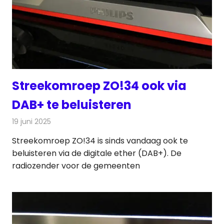
Streekomroep ZO!34 ook via
DAB+ te beluisteren
19 juni 2025
Redactie
Radionieuws
Streekomroep ZO!34 is sinds vandaag ook te
beluisteren via de digitale ether (DAB+). De
radiozender voor de gemeenten