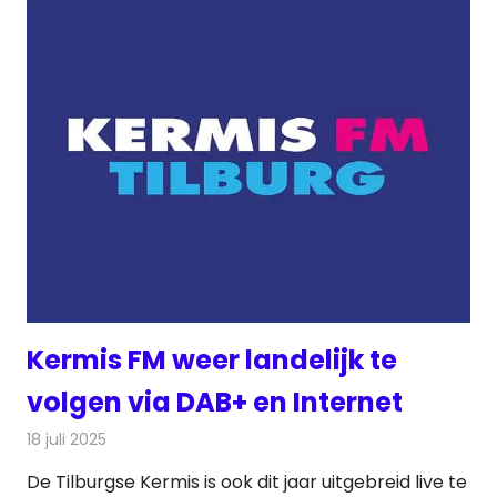
Kermis FM weer landelijk te
volgen via DAB+ en Internet
18 juli 2025
Redactie
Radionieuws
De Tilburgse Kermis is ook dit jaar uitgebreid live te