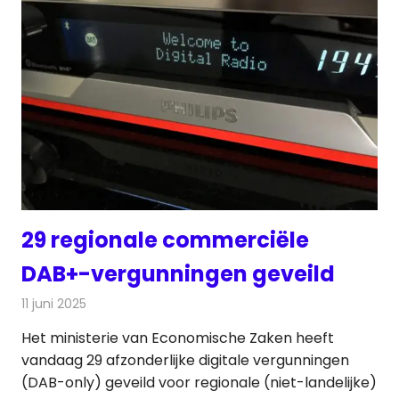
29 regionale commerciële
DAB+-vergunningen geveild
11 juni 2025
Redactie
Radionieuws
Het ministerie van Economische Zaken heeft
vandaag 29 afzonderlijke digitale vergunningen
(DAB-only) geveild voor regionale (niet-landelijke)