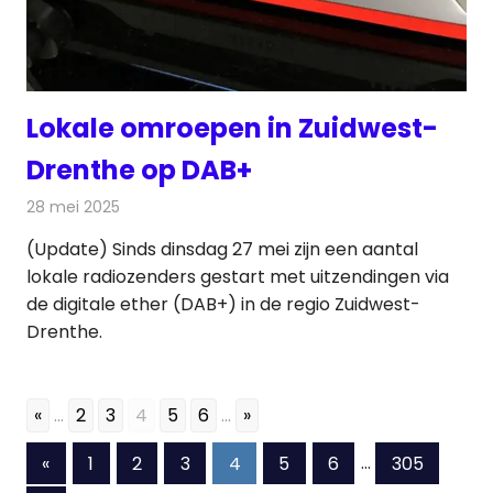
Lokale omroepen in Zuidwest-
Drenthe op DAB+
28 mei 2025
Redactie
Radionieuws
(Update) Sinds dinsdag 27 mei zijn een aantal
lokale radiozenders gestart met uitzendingen via
de digitale ether (DAB+) in de regio Zuidwest-
Drenthe.
«
...
2
3
4
5
6
...
»
Berichten
Vorige
«
1
2
3
4
5
6
…
305
berichten