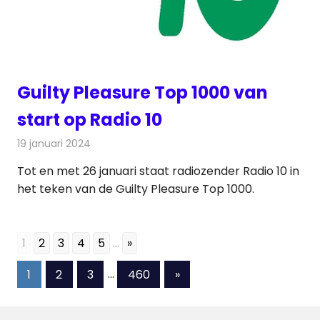
Guilty Pleasure Top 1000 van
start op Radio 10
19 januari 2024
Redactie
Radionieuws
Tot en met 26 januari staat radiozender Radio 10 in
het teken van de Guilty Pleasure Top 1000.
1
2
3
4
5
...
»
Berichten
Volgende
1
2
3
…
460
»
berichten
paginering