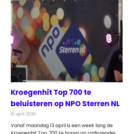
Kroegenhit Top 700 te
beluisteren op NPO Sterren NL
10 april 2026
Redactie
Radionieuws
Vanaf maandag 13 april is een week lang de
Kroegenhit Top 700 te horen op radiozender