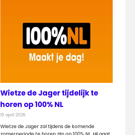
Wietze de Jager tijdelijk te
horen op 100% NL
10 april 2026
Redactie
Radionieuws
Wietze de Jager zal tijdens de komende
zomerperiode te horen zijn op 100% NL. Hij gaat