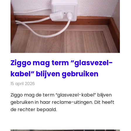
Ziggo mag term “glasvezel-
kabel” blijven gebruiken
15 april 2026
Redactie
Telecom
Ziggo mag de term “glasvezel-kabel” blijven
gebruiken in haar reclame-uitingen. Dit heeft
de rechter bepaald.