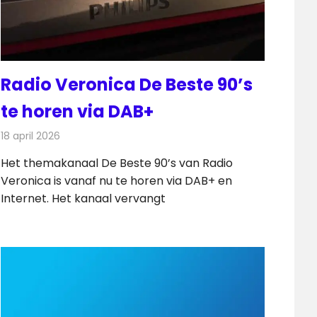
Radio Veronica De Beste 90’s
te horen via DAB+
18 april 2026
Redactie
Radionieuws
Het themakanaal De Beste 90’s van Radio
Veronica is vanaf nu te horen via DAB+ en
Internet. Het kanaal vervangt