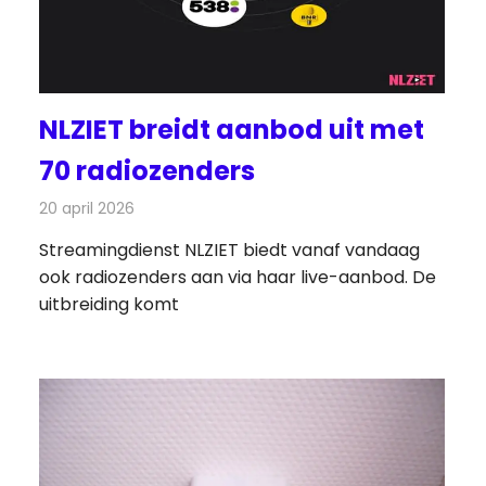
NLZIET breidt aanbod uit met
70 radiozenders
20 april 2026
Redactie
Radionieuws
Streamingdienst NLZIET biedt vanaf vandaag
ook radiozenders aan via haar live-aanbod. De
uitbreiding komt