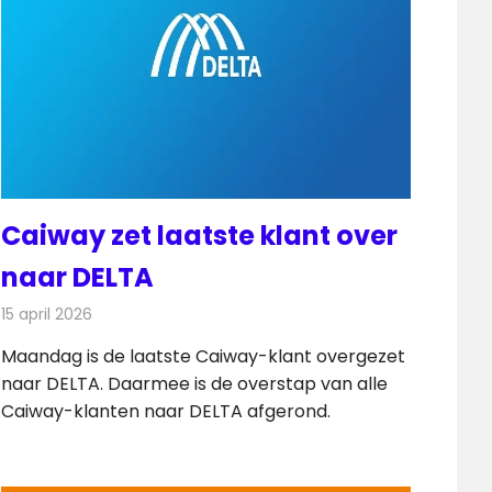
Caiway zet laatste klant over
naar DELTA
15 april 2026
Redactie
Telecom
Maandag is de laatste Caiway-klant overgezet
naar DELTA. Daarmee is de overstap van alle
Caiway-klanten naar DELTA afgerond.